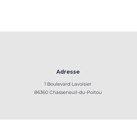
Adresse
1 Boulevard Lavoisier
86360 Chasseneuil-du-Poitou