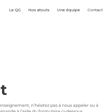
Le QG
Nos atouts
Une équipe
Contact
t
enseignement, n’hésitez pas à nous appeler ou à
emande à l’aide du formulaire ci-dessous.